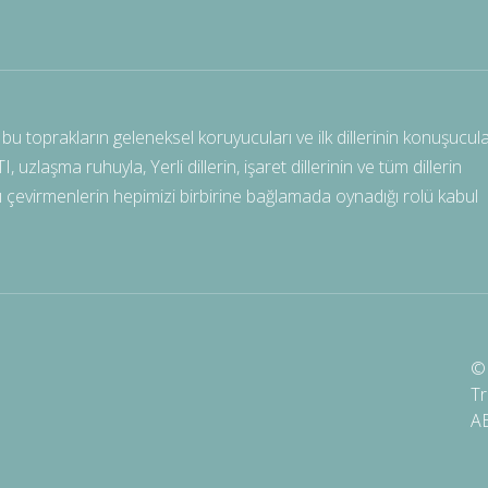
bu toprakların geleneksel koruyucuları ve ilk dillerinin konuşucula
uzlaşma ruhuyla, Yerli dillerin, işaret dillerinin ve tüm dillerin
ılı çevirmenlerin hepimizi birbirine bağlamada oynadığı rolü kabul
© 
Tr
A