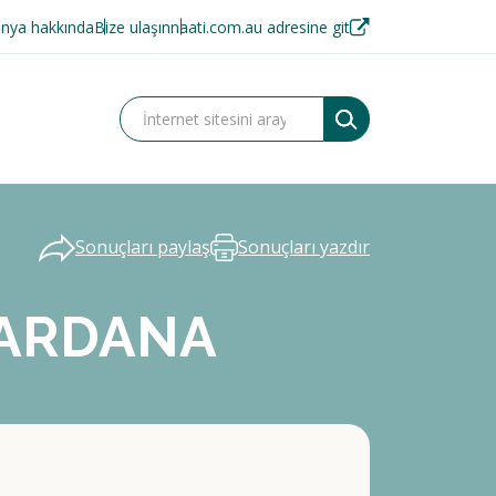
nya hakkında
Bize ulaşın
naati.com.au adresine git
Sonuçları paylaş
Sonuçları yazdır
WARDANA