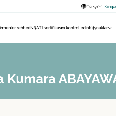
Türkçe
Kampa
virmenler rehberi
NAATI sertifikasını kontrol edin
Kaynaklar
da Kumara ABAYA