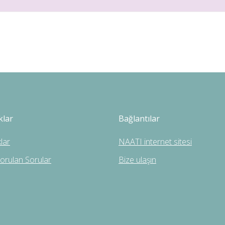
klar
Bağlantılar
lar
NAATI internet sitesi
Sorulan Sorular
Bize ulaşın