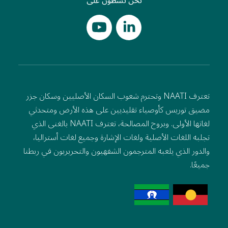
نحن نشطون على
تعترف NAATI وتحترم شعوب السكان الأصليين وسكان جزر
مضيق توريس كأوصياء تقليديين على هذه الأرض ومتحدثي
لغاتها الأولى. وبروح المصالحة، تعترف NAATI بالغنى الذي
تجلبه اللغات الأصلية ولغات الإشارة وجميع لغات أستراليا،
والدور الذي يلعبه المترجمون الشفهيون والتحريريون في ربطنا
جميعًا.