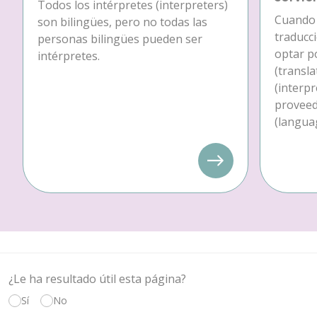
Todos los intérpretes (interpreters)
Cuando 
son bilingües, pero no todas las
traducc
personas bilingües pueden ser
optar p
intérpretes.
(transla
(interpr
proveedo
(languag
¿Le ha resultado útil esta página?
Sí
No