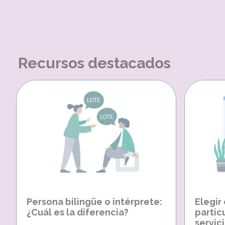
Recursos destacados
Persona bilingüe o intérprete:
Elegir
¿Cuál es la diferencia?
partic
servici