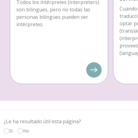
Todos los intérpretes (interpreters)
Cuando 
son bilingües, pero no todas las
traducc
personas bilingües pueden ser
optar p
intérpretes.
(transla
(interpr
proveedo
(languag
¿Le ha resultado útil esta página?
Sí
No