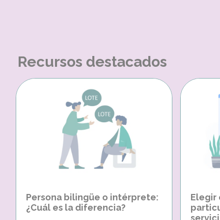
Recursos destacados
Persona bilingüe o intérprete:
Elegir
¿Cuál es la diferencia?
partic
servici