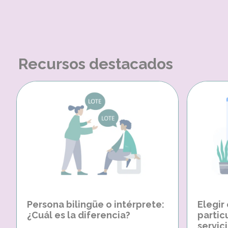
Recursos destacados
Persona bilingüe o intérprete:
Elegir
¿Cuál es la diferencia?
partic
servici