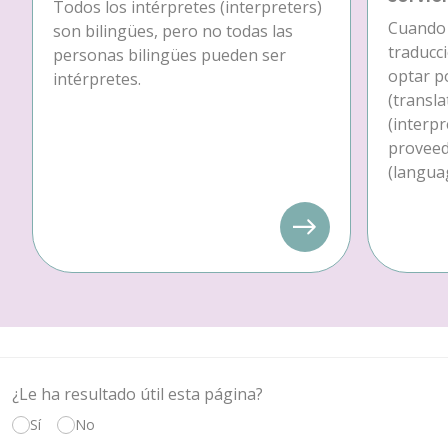
Todos los intérpretes (interpreters)
Cuando 
son bilingües, pero no todas las
traducc
personas bilingües pueden ser
optar p
intérpretes.
(transla
(interpr
proveedo
(languag
¿Le ha resultado útil esta página?
Sí
No