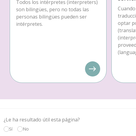
Todos los intérpretes (interpreters)
Cuando 
son bilingües, pero no todas las
traducc
personas bilingües pueden ser
optar p
intérpretes.
(transla
(interpr
proveedo
(languag
¿Le ha resultado útil esta página?
Sí
No