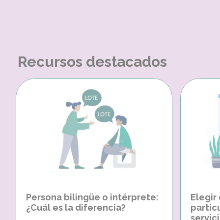
Recursos destacados
Persona bilingüe o intérprete:
Elegir
¿Cuál es la diferencia?
partic
servici