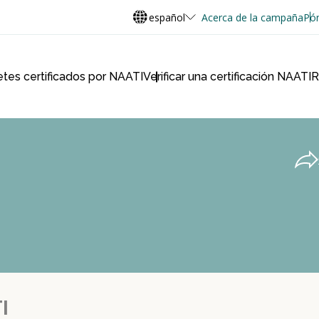
español
Acerca de la campaña
Pón
retes certificados por NAATI
Verificar una certificación NAATI
R
I