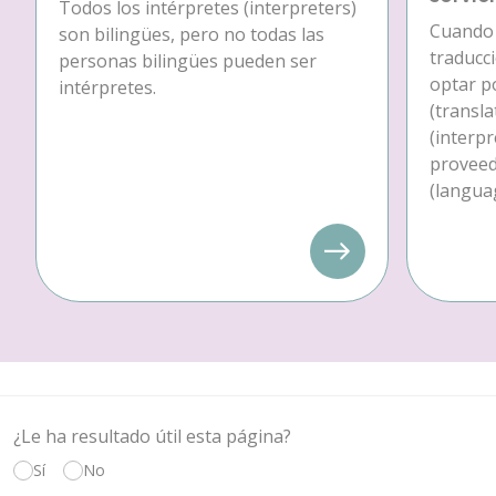
Todos los intérpretes (interpreters)
Cuando 
son bilingües, pero no todas las
traducc
personas bilingües pueden ser
optar p
intérpretes.
(transla
(interpr
proveedo
(languag
¿Le ha resultado útil esta página?
Sí
No