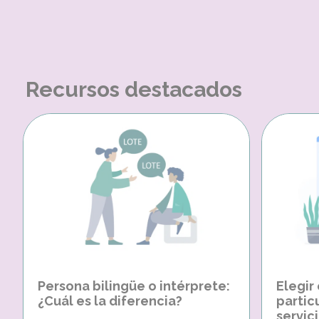
Recursos destacados
Persona bilingüe o intérprete:
Elegir
¿Cuál es la diferencia?
partic
servici