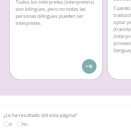
Todos los intérpretes (interpreters)
Cuando 
son bilingües, pero no todas las
traducc
personas bilingües pueden ser
optar p
intérpretes.
(transla
(interpr
proveedo
(languag
¿Le ha resultado útil esta página?
Sí
No