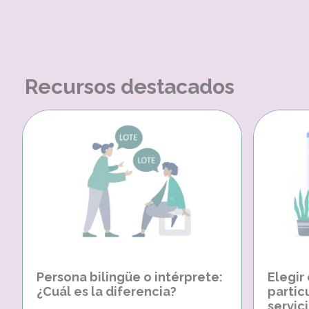
Recursos destacados
Persona bilingüe o intérprete:
Elegir
¿Cuál es la diferencia?
partic
servici