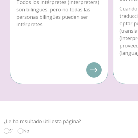
Todos los intérpretes (interpreters)
Cuando 
son bilingües, pero no todas las
traducc
personas bilingües pueden ser
optar p
intérpretes.
(transla
(interpr
proveedo
(languag
¿Le ha resultado útil esta página?
Sí
No