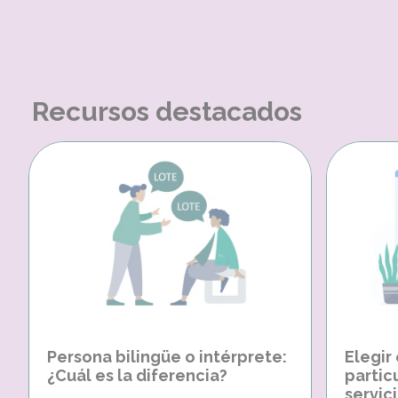
Recursos destacados
Persona bilingüe o intérprete:
Elegir
¿Cuál es la diferencia?
partic
servici