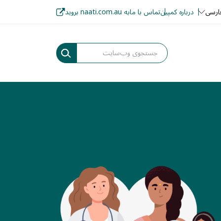
ارسی
درباره کمپین
تماس با ما
به naati.com.au بروید