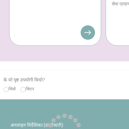
सेवा प्रदा
के यो पृष्ठ उपयोगी थियो?
थियो
थिएन
अनलाइन निर्देशिका (डाइरेक्टरी)