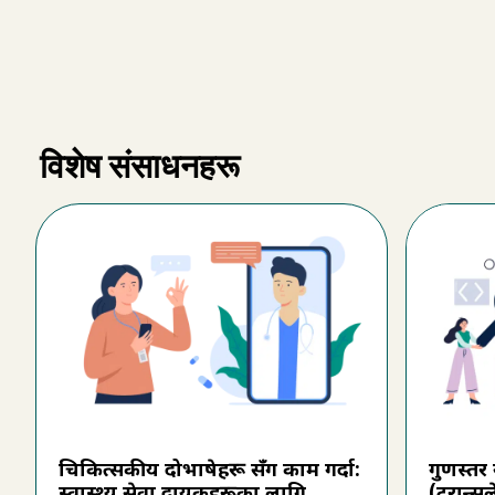
विशेष संसाधनहरू
चिकित्सकीय दोभाषेहरू सँग काम गर्दा:
गुणस्तर
स्वास्थ्य सेवा प्रदायकहरूका लागि
(ट्रान्स