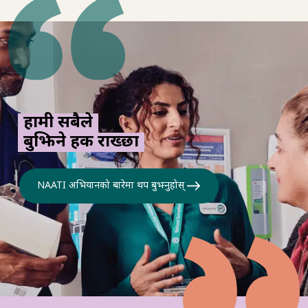
हामी सबैले
बुझिने हक राख्छौं
NAATI अभियानको बारेमा थप बुझ्नुहोस्