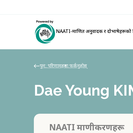
NAATI-प्रमाणित अनुवादक र दोभाषेहरूको न
पुन: परिणामहरुमा फर्कनुहोस्
Dae Young KI
NAATI प्रमाणीकरणहरू