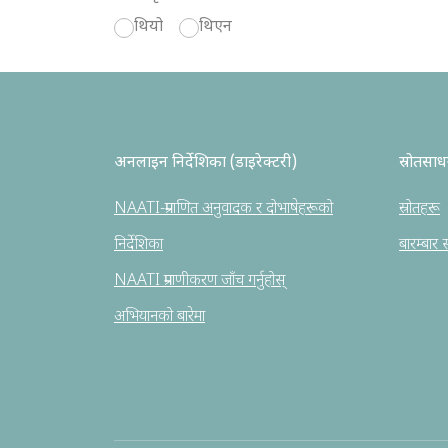
थियो
थिएन
अनलाइन निर्देशिका (डाइरेक्टरी)
स्रोतसा
NAATI-प्रमाणित अनुवादक र दोभाषेहरूको
स्रोतहरू
निर्देशिका
बारम्बार सो
NAATI प्रमाणीकरण जाँच गर्नुहोस्
अभियानको बारेमा