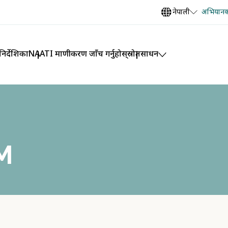
नेपाली
अभियानको
िर्देशिका
NAATI प्रमाणीकरण जाँच गर्नुहोस्
स्रोतसाधन
M