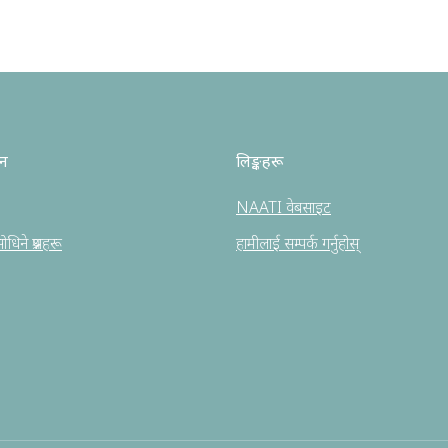
धन
लिङ्कहरू
NAATI वेबसाइट
धिने प्रश्नहरू
हामीलाई सम्पर्क गर्नुहोस्