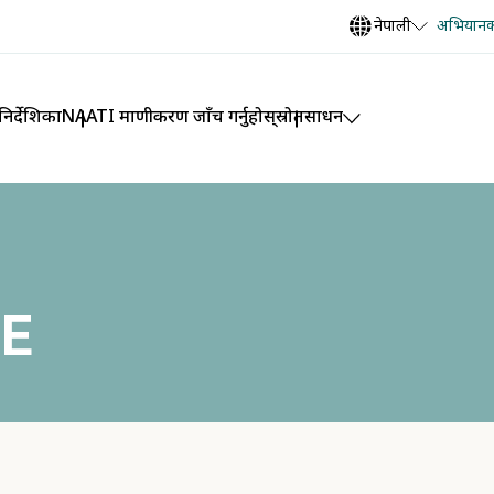
नेपाली
अभियानको
िर्देशिका
NAATI प्रमाणीकरण जाँच गर्नुहोस्
स्रोतसाधन
BE