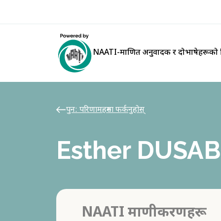
NAATI-प्रमाणित अनुवादक र दोभाषेहरूको न
पुन: परिणामहरुमा फर्कनुहोस्
Esther DUSA
NAATI प्रमाणीकरणहरू