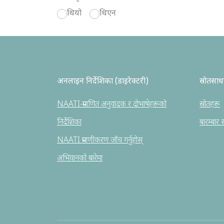
थियो
थिएन
अनलाइन निर्देशिका (डाइरेक्टरी)
स्रोतसा
NAATI-प्रमाणित अनुवादक र दोभाषेहरूको
स्रोतहरू
निर्देशिका
बारम्बार सो
NAATI प्रमाणीकरण जाँच गर्नुहोस्
अभियानको बारेमा