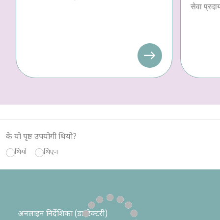
सेवा प्रदा
के यो पृष्ठ उपयोगी थियो?
थियो
थिएन
अनलाइन निर्देशिका (डाइरेक्टरी)