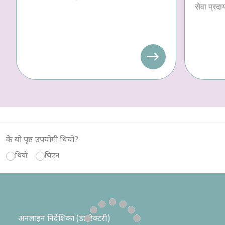
सेवा प्रदा
के यो पृष्ठ उपयोगी थियो?
थियो
थिएन
अनलाइन निर्देशिका (डाइरेक्टरी)