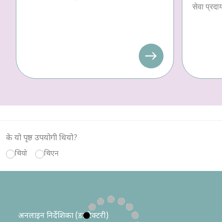
सेवा प्रदा
के यो पृष्ठ उपयोगी थियो?
थियो
थिएन
अनलाइन निर्देशिका (डाइरेक्टरी)