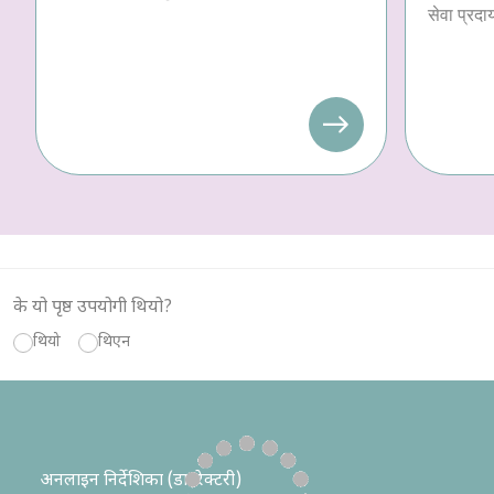
सेवा प्रदा
के यो पृष्ठ उपयोगी थियो?
थियो
थिएन
अनलाइन निर्देशिका (डाइरेक्टरी)