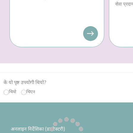
सेवा प्रदा
के यो पृष्ठ उपयोगी थियो?
थियो
थिएन
अनलाइन निर्देशिका (डाइरेक्टरी)