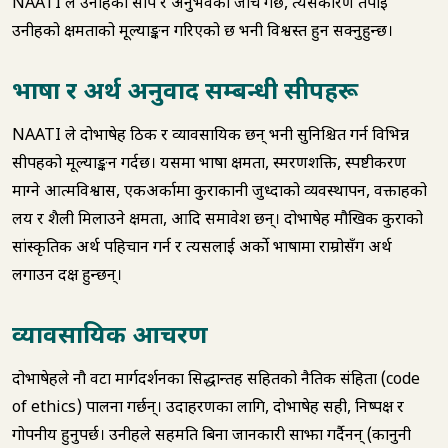
NAATI ले उनीहरूको सीप र अनुभवको जाँच गर्छ, त्यसकारण तपाईं
उनीहरूको क्षमताको मूल्याङ्कन गरिएको छ भनी विश्वस्त हुन सक्नुहुन्छ।
भाषा र अर्थ अनुवाद सम्बन्धी सीपहरू
NAATI ले दोभाषेहरू ठिक र व्यावसायिक छन् भनी सुनिश्चित गर्न विभिन्न
सीपहरूको मूल्याङ्कन गर्दछ। यसमा भाषा क्षमता, स्मरणशक्ति, स्पष्टीकरण
माग्ने आत्मविश्वास, एकअर्कामा कुराकानी जुध्दाको व्यवस्थापन, वक्ताहरूको
लय र शैली मिलाउने क्षमता, आदि समावेश छन्। दोभाषेहरू मौखिक कुराको
सांस्कृतिक अर्थ पहिचान गर्न र त्यसलाई अर्को भाषामा राम्रोसँग अर्थ
लगाउन दक्ष हुन्छन्।
व्यावसायिक आचरण
दोभाषेहरूले नौ वटा मार्गदर्शनका सिद्धान्तहरू सहितको नैतिक संहिता (code
of ethics) पालना गर्छन्। उदाहरणका लागि, दोभाषेहरू सही, निष्पक्ष र
गोपनीय हुनुपर्छ। उनीहरूले सहमति बिना जानकारी साझा गर्दैनन् (कानुनी