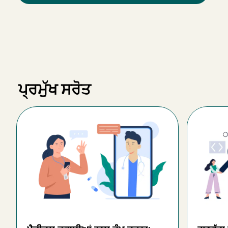
ਪ੍ਰਮੁੱਖ ਸਰੋਤ