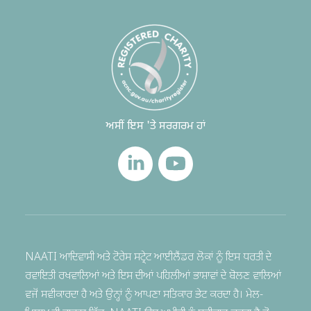
ਅਸੀਂ ਇਸ 'ਤੇ ਸਰਗਰਮ ਹਾਂ
NAATI ਆਦਿਵਾਸੀ ਅਤੇ ਟੋਰੇਸ ਸਟ੍ਰੇਟ ਆਈਲੈਂਡਰ ਲੋਕਾਂ ਨੂੰ ਇਸ ਧਰਤੀ ਦੇ
ਰਵਾਇਤੀ ਰਖਵਾਲਿਆਂ ਅਤੇ ਇਸ ਦੀਆਂ ਪਹਿਲੀਆਂ ਭਾਸ਼ਾਵਾਂ ਦੇ ਬੋਲਣ ਵਾਲਿਆਂ
ਵਜੋਂ ਸਵੀਕਾਰਦਾ ਹੈ ਅਤੇ ਉਨ੍ਹਾਂ ਨੂੰ ਆਪਣਾ ਸਤਿਕਾਰ ਭੇਟ ਕਰਦਾ ਹੈ। ਮੇਲ-