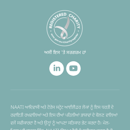
ਅਸੀਂ ਇਸ 'ਤੇ ਸਰਗਰਮ ਹਾਂ
NAATI ਆਦਿਵਾਸੀ ਅਤੇ ਟੋਰੇਸ ਸਟ੍ਰੇਟ ਆਈਲੈਂਡਰ ਲੋਕਾਂ ਨੂੰ ਇਸ ਧਰਤੀ ਦੇ
ਰਵਾਇਤੀ ਰਖਵਾਲਿਆਂ ਅਤੇ ਇਸ ਦੀਆਂ ਪਹਿਲੀਆਂ ਭਾਸ਼ਾਵਾਂ ਦੇ ਬੋਲਣ ਵਾਲਿਆਂ
ਵਜੋਂ ਸਵੀਕਾਰਦਾ ਹੈ ਅਤੇ ਉਨ੍ਹਾਂ ਨੂੰ ਆਪਣਾ ਸਤਿਕਾਰ ਭੇਟ ਕਰਦਾ ਹੈ। ਮੇਲ-