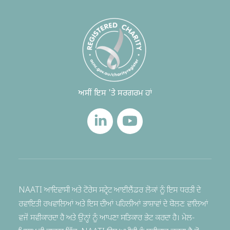
ਅਸੀਂ ਇਸ 'ਤੇ ਸਰਗਰਮ ਹਾਂ
NAATI ਆਦਿਵਾਸੀ ਅਤੇ ਟੋਰੇਸ ਸਟ੍ਰੇਟ ਆਈਲੈਂਡਰ ਲੋਕਾਂ ਨੂੰ ਇਸ ਧਰਤੀ ਦੇ
ਰਵਾਇਤੀ ਰਖਵਾਲਿਆਂ ਅਤੇ ਇਸ ਦੀਆਂ ਪਹਿਲੀਆਂ ਭਾਸ਼ਾਵਾਂ ਦੇ ਬੋਲਣ ਵਾਲਿਆਂ
ਵਜੋਂ ਸਵੀਕਾਰਦਾ ਹੈ ਅਤੇ ਉਨ੍ਹਾਂ ਨੂੰ ਆਪਣਾ ਸਤਿਕਾਰ ਭੇਟ ਕਰਦਾ ਹੈ। ਮੇਲ-