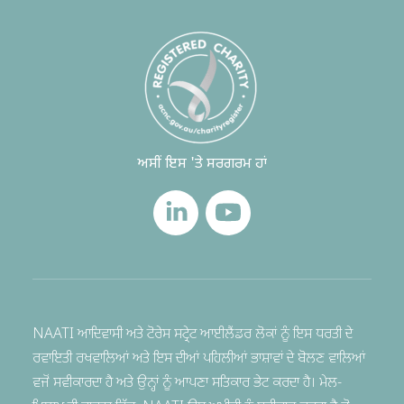
ਅਸੀਂ ਇਸ 'ਤੇ ਸਰਗਰਮ ਹਾਂ
NAATI ਆਦਿਵਾਸੀ ਅਤੇ ਟੋਰੇਸ ਸਟ੍ਰੇਟ ਆਈਲੈਂਡਰ ਲੋਕਾਂ ਨੂੰ ਇਸ ਧਰਤੀ ਦੇ
ਰਵਾਇਤੀ ਰਖਵਾਲਿਆਂ ਅਤੇ ਇਸ ਦੀਆਂ ਪਹਿਲੀਆਂ ਭਾਸ਼ਾਵਾਂ ਦੇ ਬੋਲਣ ਵਾਲਿਆਂ
ਵਜੋਂ ਸਵੀਕਾਰਦਾ ਹੈ ਅਤੇ ਉਨ੍ਹਾਂ ਨੂੰ ਆਪਣਾ ਸਤਿਕਾਰ ਭੇਟ ਕਰਦਾ ਹੈ। ਮੇਲ-