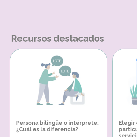
Recursos destacados
Persona bilingüe o intérprete:
Elegir
¿Cuál es la diferencia?
partic
servici