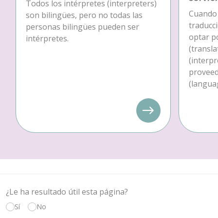
Todos los intérpretes (interpreters)
Cuando 
son bilingües, pero no todas las
traducc
personas bilingües pueden ser
optar p
intérpretes.
(transla
(interpr
proveedo
(languag
¿Le ha resultado útil esta página?
Sí
No