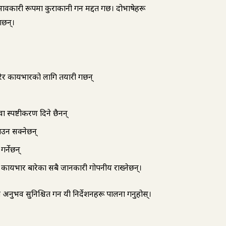
ावकारी रूपमा कुराकानी गर्न मद्दत गर्छ। दोभाषेहरू
्छन्।
र कार्यभारको लागि तयारी गर्छन्
ा स्पष्टीकरण दिने छैनन्
ाउन सक्नेछन्
र्नेछन्
ार्यभार बारेका सबै जानकारी गोपनीय राख्नेछन्।
अनुभव सुनिश्चित गर्न यी निर्देशनहरू पालना गर्नुहोस्।