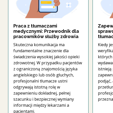
Praca z tłumaczami
Zapewn
medycznymi: Przewodnik dla
sprawd
pracowników służby zdrowia
tłuma
Skuteczna komunikacja ma
Kiedy j
fundamentalne znaczenie dla
weryfik
świadczenia wysokiej jakości opieki
których 
zdrowotnej. W przypadku pacjentów
wydawać
z ograniczoną znajomością języka
istnieją
angielskiego lub osób głuchych,
zapewni
profesjonalni tłumacze ustni
podjąć, 
odgrywają istotną rolę w
przetłu
zapewnieniu dokładnej, pełnej
profesj
szacunku i bezpiecznej wymiany
przezna
informacji między lekarzami a
pacjentami.